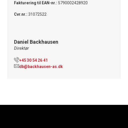
Fakturering til EAN-nr.:
5790002428920
Cvr.nr.:
31072522
Daniel Backhausen
Direktør
+45 30 54 26 41
db@backhausen-as.dk