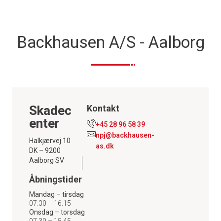
Backhausen A/S - Aalborg
Skadec
Kontakt
enter
+45 28 96 58 39
npj@backhausen-
Halkjærvej 10
as.dk
DK – 9200
Aalborg SV
Åbningstider
Mandag – tirsdag
07.30 – 16.15
Onsdag – torsdag