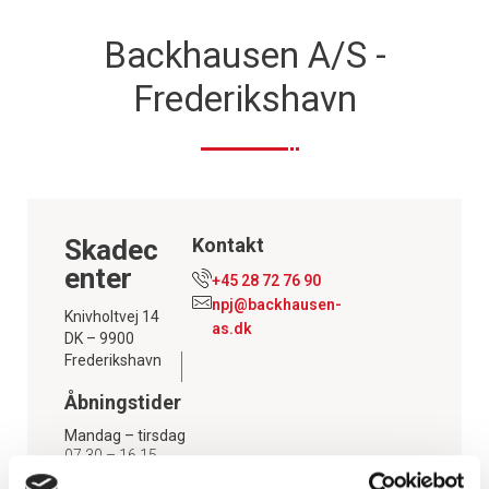
Backhausen A/S -
Frederikshavn
Skadec
Kontakt
enter
+45 28 72 76 90
npj@backhausen-
Knivholtvej 14
as.dk
DK – 9900
Frederikshavn
Åbningstider
Mandag – tirsdag
07.30 – 16.15
Onsdag – torsdag