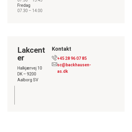
07.30 – 15.45
Fredag
07.30 – 14.00
Lakcent
Kontakt
er
+45 28 96 07 85
sc@backhausen-
Halkjærvej 10
as.dk
DK – 9200
Aalborg SV