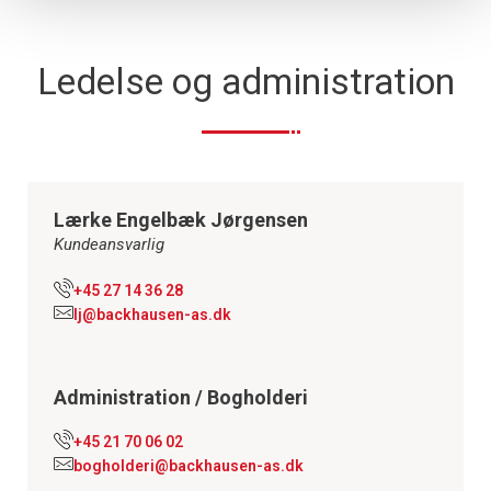
Ledelse og administration
Lærke Engelbæk Jørgensen
Kundeansvarlig
+45 27 14 36 28
lj@backhausen-as.dk
Administration / Bogholderi
+45 21 70 06 02
bogholderi@backhausen-as.dk