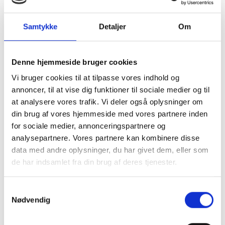
07.30 – 15.45
Fredag
07.30 – 14.00
Samtykke
Detaljer
Om
Denne hjemmeside bruger cookies
Vi bruger cookies til at tilpasse vores indhold og
Lakcent
Kontakt
annoncer, til at vise dig funktioner til sociale medier og til
er
at analysere vores trafik. Vi deler også oplysninger om
+45 27 14 36 28
lj@backhausen-
din brug af vores hjemmeside med vores partnere inden
Ellehammervej
as.dk
for sociale medier, annonceringspartnere og
9
analysepartnere. Vores partnere kan kombinere disse
DK – 9900
Frederikshavn
data med andre oplysninger, du har givet dem, eller som
de har indsamlet fra din brug af deres tjenester.
Samtykkevalg
Nødvendig