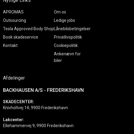
Nyttige Links
APROMAS
Om os
Outsourcing
Ledige jobs
Tesla Approved Body Shop
Lånebilsbetingelser
Book skadeservice
Privatlivspolitik
Kontakt
Cookiepolitik
Ankenævn for
biler
Afdelinger
BACKHAUSEN A/S - FREDERIKSHAVN
SKADECENTER:
Knivholtvej 14, 9900 Frederikshavn
Lakcenter:
Ellehammervej 9, 9900 Frederikshavn