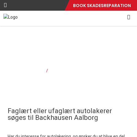
BOOK SKADESREPARATION
Faglært eller ufaglært
autolakerer
Forside
Faglært eller ufaglært autolakerer
/
Faglært eller ufaglært autolakerer
søges til Backhausen Aalborg
Har du interesse for autolakering, og ønsker du at blive en del