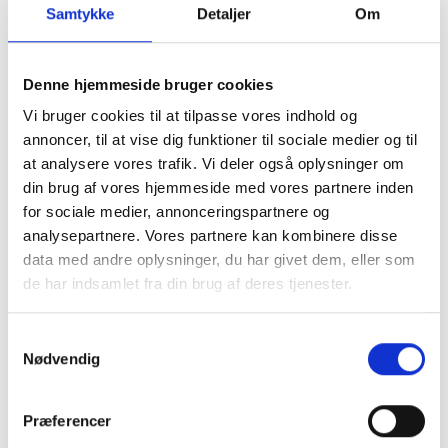
Vi tilbyder:
Samtykke
Detaljer
Om
30-37 timer om ugen
Løn efter kvalifikationer
Denne hjemmeside bruger cookies
Grundig oplæring og mulighed for faglig udvikling
Vi bruger cookies til at tilpasse vores indhold og
annoncer, til at vise dig funktioner til sociale medier og til
En arbejdsplads med en uformel og respektfuld
omgangstone
at analysere vores trafik. Vi deler også oplysninger om
din brug af vores hjemmeside med vores partnere inden
Et mindre team på 2-3 medarbejdere, hvor samarbejde
for sociale medier, annonceringspartnere og
og hjælpsomhed er en naturlig del af hverdagen
analysepartnere. Vores partnere kan kombinere disse
data med andre oplysninger, du har givet dem, eller som
Hos Backhausen Aalborg har vi travlt – på den gode måde. Vi
de har indsamlet fra din brug af deres tjenester.
hjælper hinanden, tager ansvar for kvaliteten og værdsætter et
godt arbejdsmiljø.
Samtykkevalg
Nødvendig
Lyder det som noget for dig?
Præferencer
Send din ansøgning, eller kontakt os for en uforpligtende snak.