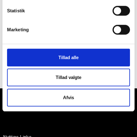
Kontakt afdelingsleder og partner Simon Kjelgaard Christensen
Statistik
Telefon:
28 96 07 85
E-mail:
sc@backhausen-as.dk
Marketing
Arbejdssted:
Backhausen Aalborg, Halkjærvej 10, 9200
Aalborg SV
Tillad alle
Vi afholder samtaler løbende og ansætter, når den rette
kandidat er fundet.
Tillad valgte
Afvis